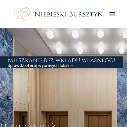
Mieszkania
Lokale usługowe
Mieszkanie bez wkładu własnego!
Sprawdź ofertę wybranych lokali >
Ceny
Lokalizacja
Galeria
Wykończenia