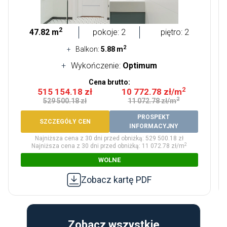
2
47.82 m
pokoje: 2
piętro: 2
2
Balkon:
5.88 m
Wykończenie:
Optimum
Cena brutto:
2
515 154.18 zł
10 772.78 zł/m
2
529 500.18 zł
11 072.78 zł/m
PROSPEKT
SZCZEGÓŁY CEN
INFORMACYJNY
Najniższa cena z 30 dni przed obniżką: 529 500.18 zł
2
Najniższa cena z 30 dni przed obniżką: 11 072.78 zł/m
WOLNE
Zobacz kartę PDF
Zobacz wszystkie