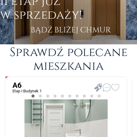
II
etap
już
w sprzedaży!
Aktualności
BĄDŹ BLIŻEJ CHMUR
Grupa ATAL
Sprawdź polecane
Kontakt
mieszkania
PROMOCJA
PL
|
EN
A6
Etap I Budynek 1