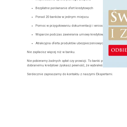
Indywidualna opieka jednego Eksperta
Bezpłatne porównanie ofert kredytowych
Ponad 20 banków w jednym miejscu
Pomoc w przygotowaniu dokumentacji i wniosków kredytowych
Wsparcie podczas zawierania umowy kredytowej
Atrakcyjna oferta produktów ubezpieczeniowych
Nie zapłacisz więcej niż w banku.
Nie pobieramy żadnych opłat czy prowizji. To banki płacą nam za pom
dobranemu kredytowi zyskasz pewność, że wybrałeś najlepiej.
Serdecznie zapraszamy do kontaktu z naszymi Ekspertami.