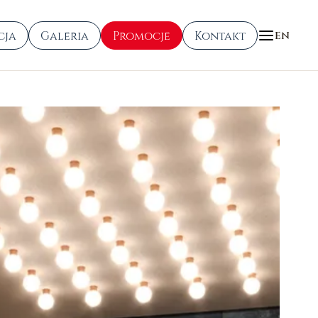
cja
Galeria
Promocje
Kontakt
EN
Galeria
nia
Aktualności
anie
Grupa ATAL
e
Kontakt