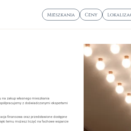
Mieszkania
Ceny
Lokaliza
Lokalizacja
Ceny
Mieszkania
Wykończe
Lokale usługowe
Finansow
Garaże
Promocj
tu na zakup własnego mieszkania
 współpracujemy z doświadczonymi ekspertami
uacja finansowa oraz przedstawione dostępne
Dzięki temu możesz liczyć na fachowe wsparcie