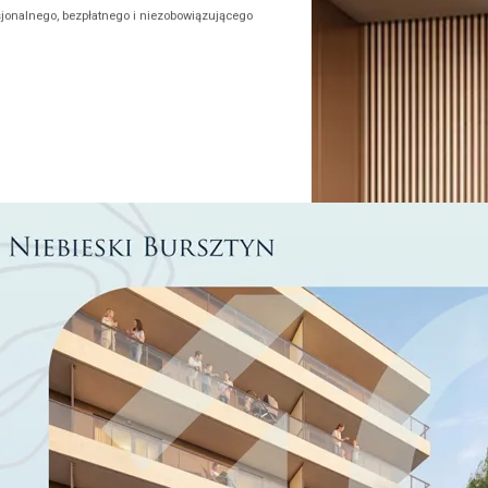
sjonalnego, bezpłatnego i niezobowiązującego
e kredytu hipotecznego dopasowanego
 również będzie wsparciem przy załatwianiu